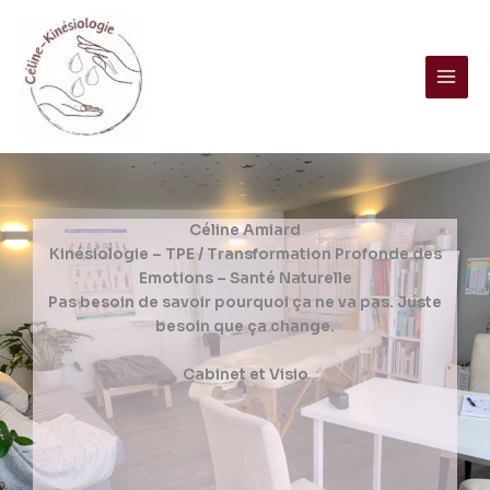
Aller
au
contenu
Céline Amiard
Kinésiologie – TPE / Transformation Profonde des
Emotions – Santé Naturelle
Pas besoin de savoir pourquoi ça ne va pas. Juste
besoin que ça change.
Cabinet et Visio