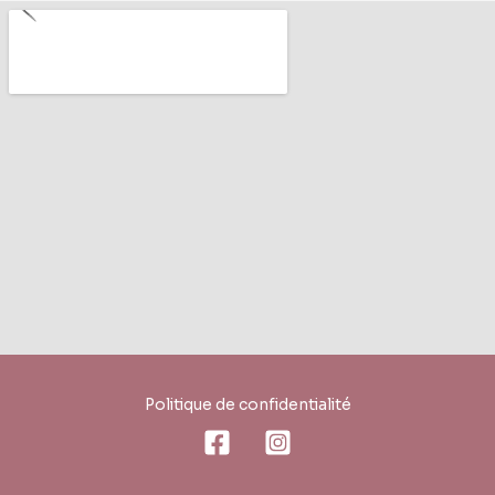
k
a
m
Politique de confidentialité