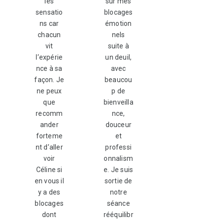
les
sur mes
sensatio
blocages
ns car
émotion
chacun
nels
vit
suite à
l’expérie
un deuil,
nce à sa
avec
façon. Je
beaucou
ne peux
p de
que
bienveilla
recomm
nce,
ander
douceur
forteme
et
nt d’aller
professi
voir
onnalism
Céline si
e. Je suis
en vous il
sortie de
y a des
notre
blocages
séance
dont
rééquilibr