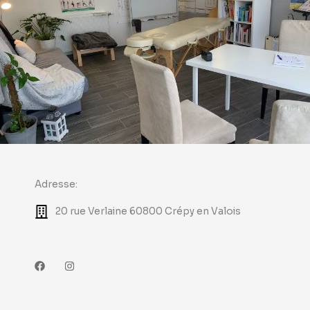
Adresse:
20 rue Verlaine 60800 Crépy en Valois
F
I
a
n
c
s
e
t
b
a
o
g
o
r