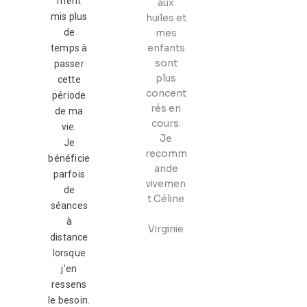
ment
aux
mis plus
huiles
et
de
mes
temps à
enfants
sont
passer
plus
cette
concent
période
rés en
de ma
cours.
vie.
Je
Je
recomm
bénéficie
ande
parfois
vivemen
de
t Céline
séances
à
Virginie
distance
lorsque
j’en
ressens
le besoin.