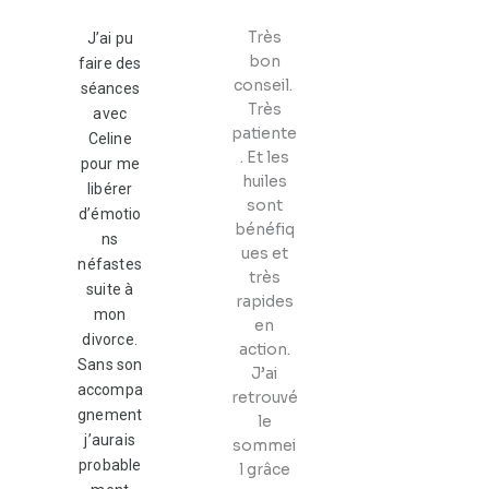
Très
J’ai pu
bon
faire des
conseil.
séances
Très
avec
patiente
Celine
. Et les
pour me
huiles
libérer
sont
d’émotio
bénéfiq
ns
ues et
néfastes
très
suite à
rapides
mon
en
divorce.
action.
Sans son
J’ai
accompa
retrouvé
gnement
le
j’aurais
sommei
probable
l grâce