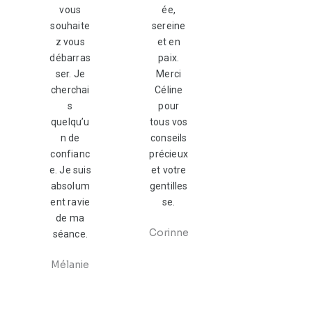
vous
ée,
souhaite
sereine
z vous
et en
débarras
paix.
ser. Je
Merci
cherchai
Céline
s
pour
quelqu’u
tous vos
n de
conseils
confianc
précieux
e. Je suis
et votre
absolum
gentilles
ent ravie
se.
de ma
Corinne
séance.
Mélanie