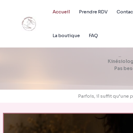
Aller
au
Accueil
Prendre RDV
Contac
contenu
La boutique
FAQ
Kinésiolog
Pas bes
Parfois, il suffit qu’u