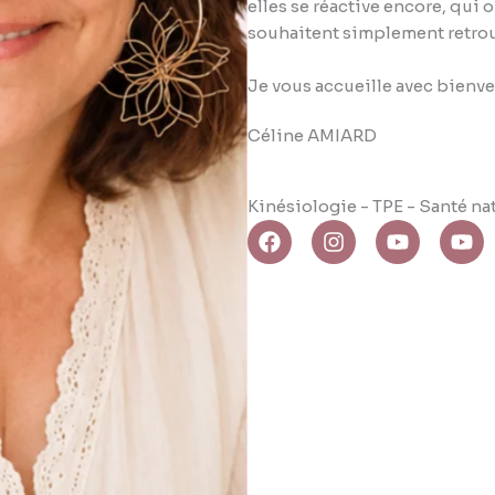
elles se réactive encore, qui
souhaitent simplement retrouv
Je vous accueille avec bienve
Céline AMIARD
Kinésiologie - TPE - Santé na
F
I
Y
Y
a
n
o
o
c
s
u
u
e
t
t
t
b
a
u
u
o
g
b
b
o
r
e
e
k
a
m