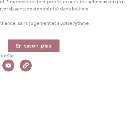
 ont l’impression de reproduire certains schémas ou qui
er davantage de sérénité dans leur vie.
illance, sans jugement et à votre rythme.
En savoir plus
turelle
Y
L
o
i
u
n
t
k
u
b
e