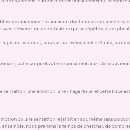
parfois anciens, parfois oubliés consciemment, et continue
essure ancienne. Un souvenir douloureux qui revient sans 
 sans prévenir ou une situation qui se répète sans explicati
 rejet, un accident, un abus, un événement difficile, ou si
émoin, votre corps et votre inconscient, eux, s’en souvienn
e sensation, une émotion, une image floue et cette trace est s
 émotion ou une sensation rejaillit en soi, même sans pouvo
 : ensemble, nous prenons le temps de chercher, de compren