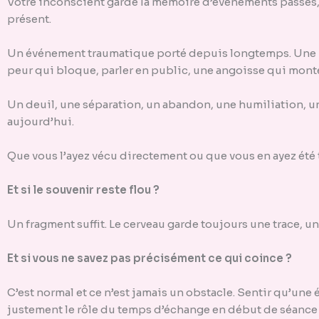
Votre inconscient garde la mémoire d’événements passés, 
présent.
Un événement traumatique porté depuis longtemps. Une bl
peur qui bloque, parler en public, une angoisse qui monte
Un deuil, une séparation, un abandon, une humiliation, un
aujourd’hui.
Que vous l’ayez vécu directement ou que vous en ayez été t
Et si le souvenir reste flou ?
Un fragment suffit. Le cerveau garde toujours une trace, un
Et si vous ne savez pas précisément ce qui coince ?
C’est normal et ce n’est jamais un obstacle. Sentir qu’une
justement le rôle du temps d’échange en début de séance