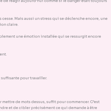
 de réagir aujourd’hui comme si le danger était toujours
cesse. Mais aussi un stress qui se déclenche encore, une
on claire.
mplement une émotion installée qui se ressurgit encore
ent.
uffisante pour travailler.
ir mettre de mots dessus, suffit pour commencer. C’est
dre et de cibler précisément ce qui demande à être