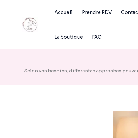
Aller
au
Accueil
Prendre RDV
Contac
contenu
La boutique
FAQ
Selon vos besoins, différentes approches peuven