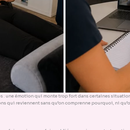
s : une émotion qui monte trop fort dans certaines situati
ions qui reviennent sans qu’on comprenne pourquoi, ni qu’on